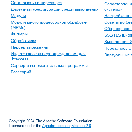
Остановка или перезапуск
Сопоставлени
системой
Директивы конфигурации среды выполнения
Настройка пр
Модули
Советы по бе
Модули многопроцессорной обработки
(MPMs)
Общесерверн
Фильтры
SSL/TLS шиф
Обработчики
Выполнение S
Парсер выражений
Перезапись U
Индекс классов переопределения для
Виртуальные 
.htaccess
Сервер и вспомогательные программы
Глоссарий
Copyright 2024 The Apache Software Foundation.
Licensed under the
Apache License, Version 2.0
.