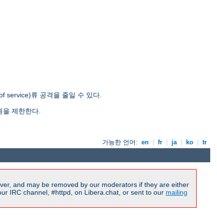
ervice)류 공격을 줄일 수 있다.
원을 제한한다.
가능한 언어:
en
|
fr
|
ja
|
ko
|
tr
ver, and may be removed by our moderators if they are either
r IRC channel, #httpd, on Libera.chat, or sent to our
mailing