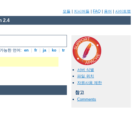
모듈
|
지시어들
|
FAQ
|
용어
|
사이트맵
 2.4
가능한 언어:
en
|
fr
|
ja
|
ko
|
tr
서버 식별
파일 위치
자원사용 제한
참고
Comments