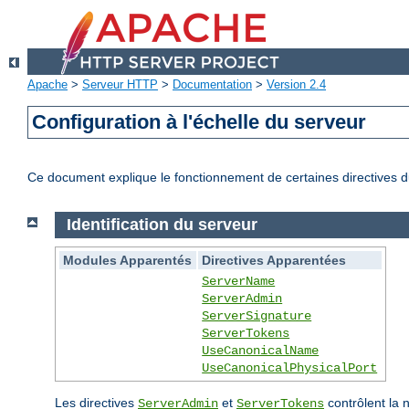
Apache
>
Serveur HTTP
>
Documentation
>
Version 2.4
Configuration à l'échelle du serveur
Ce document explique le fonctionnement de certaines directives du
Identification du serveur
Modules Apparentés
Directives Apparentées
ServerName
ServerAdmin
ServerSignature
ServerTokens
UseCanonicalName
UseCanonicalPhysicalPort
Les directives
et
contrôlent la 
ServerAdmin
ServerTokens