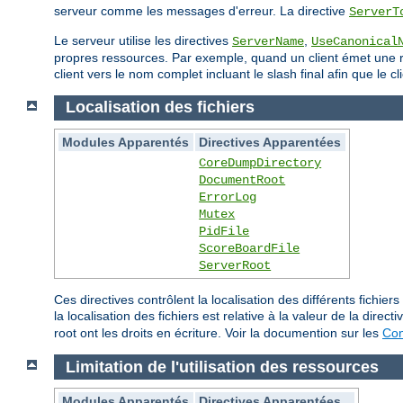
serveur comme les messages d'erreur. La directive
ServerT
Le serveur utilise les directives
,
ServerName
UseCanonical
propres ressources. Par exemple, quand un client émet une req
client vers le nom complet incluant le slash final afin que le
Localisation des fichiers
Modules Apparentés
Directives Apparentées
CoreDumpDirectory
DocumentRoot
ErrorLog
Mutex
PidFile
ScoreBoardFile
ServerRoot
Ces directives contrôlent la localisation des différents fich
la localisation des fichiers est relative à la valeur de la direct
root ont les droits en écriture. Voir la documention sur les
Con
Limitation de l'utilisation des ressources
Modules Apparentés
Directives Apparentées