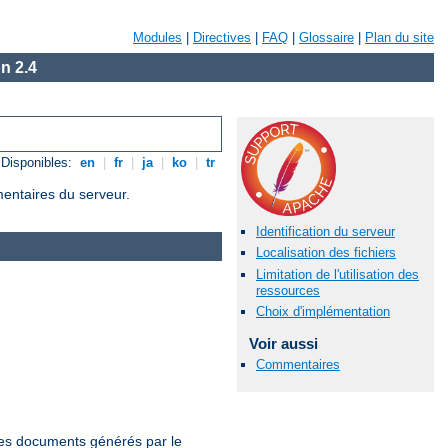
Modules
|
Directives
|
FAQ
|
Glossaire
|
Plan du site
n 2.4
Disponibles:
en
|
fr
|
ja
|
ko
|
tr
mentaires du serveur.
Identification du serveur
Localisation des fichiers
Limitation de l'utilisation des
ressources
Choix d'implémentation
Voir aussi
Commentaires
 les documents générés par le