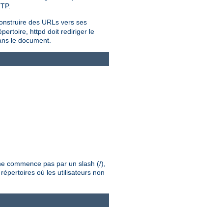
TTP.
onstruire des URLs vers ses
rtoire, httpd doit rediriger le
dans le document.
é ne commence pas par un slash (/),
répertoires où les utilisateurs non