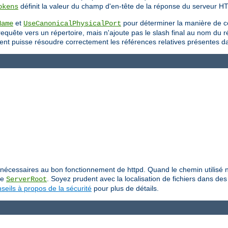
définit la valeur du champ d'en-tête de la réponse du serveur H
okens
et
pour déterminer la manière de c
Name
UseCanonicalPhysicalPort
uête vers un répertoire, mais n'ajoute pas le slash final au nom du répe
 client puisse résoudre correctement les références relatives présentes 
iers nécessaires au bon fonctionnement de httpd. Quand le chemin utilis
ive
. Soyez prudent avec la localisation de fichiers dans des 
ServerRoot
seils à propos de la sécurité
pour plus de détails.