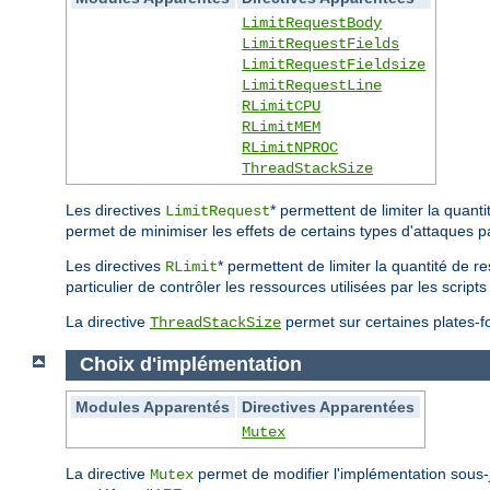
LimitRequestBody
LimitRequestFields
LimitRequestFieldsize
LimitRequestLine
RLimitCPU
RLimitMEM
RLimitNPROC
ThreadStackSize
Les directives
* permettent de limiter la quan
LimitRequest
permet de minimiser les effets de certains types d'attaques p
Les directives
* permettent de limiter la quantité de r
RLimit
particulier de contrôler les ressources utilisées par les scri
La directive
permet sur certaines plates-for
ThreadStackSize
Choix d'implémentation
Modules Apparentés
Directives Apparentées
Mutex
La directive
permet de modifier l'implémentation sous
Mutex