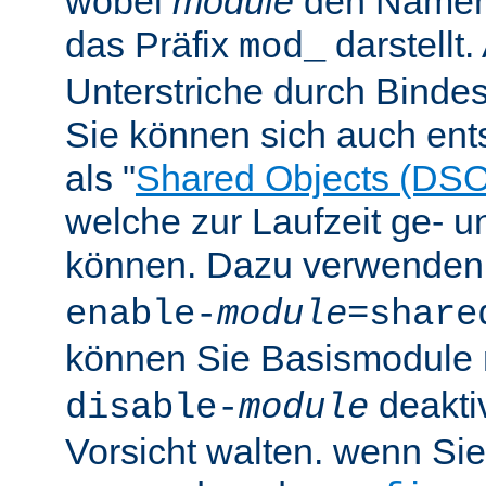
wobei
module
den Namen
das Präfix
darstellt
mod_
Unterstriche durch Bindes
Sie können sich auch en
als "
Shared Objects (DSO
welche zur Laufzeit ge- 
können. Dazu verwenden 
enable-
module
=share
können Sie Basismodule 
deakti
disable-
module
Vorsicht walten. wenn Si