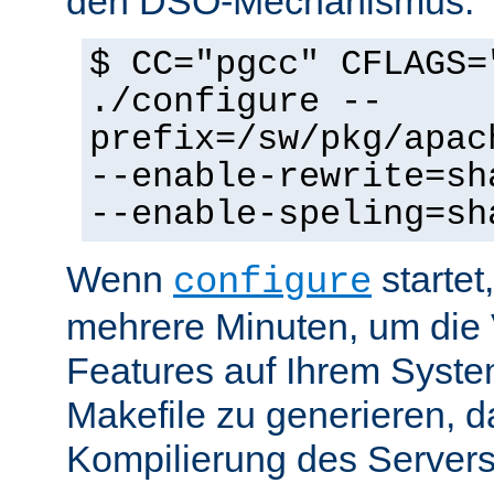
den DSO-Mechanismus:
$ CC="pgcc" CFLAGS=
./configure --
prefix=/sw/pkg/apac
--enable-rewrite=sh
--enable-speling=sh
Wenn
startet
configure
mehrere Minuten, um die 
Features auf Ihrem Syste
Makefile zu generieren, d
Kompilierung des Servers