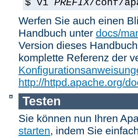
$ vi
PREFIX
/conf/ap
Werfen Sie auch einen Bl
Handbuch unter
docs/man
Version dieses Handbuch
komplette Referenz der v
Konfigurationsanweisung
http://httpd.apache.org/do
Testen
Sie können nun Ihren Ap
starten
, indem Sie einfac