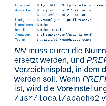
Download
$ lynx http://httpd.apache.org/downl
Auspacken
$ gzip -d httpd-2_1_
NN
.tar.gz
$ tar xvf httpd-2_1_
NN
.tar
Konfigurieren
$ ./configure --prefix=
PREFIX
Kompilieren
$ make
Installieren
$ make install
Anpassen
$ vi
PREFIX
/conf/apache2.conf
Testen
$
PREFIX
/bin/apache2ctl start
NN
muss durch die Numme
ersetzt werden, und
PRE
Verzeichnispfad, in dem de
werden soll. Wenn
PREF
ist, wird die Voreinstellun
v
/usr/local/apache2