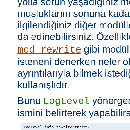
yolla sorun yaşadığınız mo
musluklarını sonuna kadar 
ilgilendiğiniz diğer modüller
da edinebilirsiniz. Özellik
gibi modül
mod_rewrite
isteneni denerken neler olu
ayrıntılarıyla bilmek iste
kullanışlıdır.
Bunu
yönerge
LogLevel
ismini belirterek yapabilirs
LogLevel
 info rewrite
:
trace5