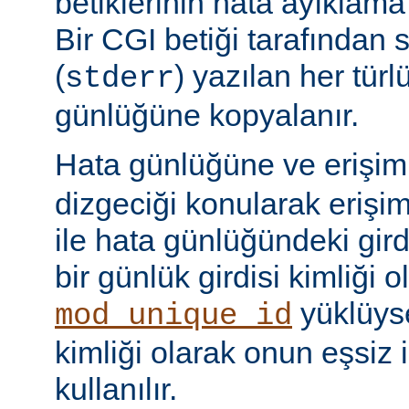
betiklerinin hata ayıklama ç
Bir CGI betiği tarafından 
(
) yazılan her tür
stderr
günlüğüne kopyalanır.
Hata günlüğüne ve erişi
dizgeciği konularak erişi
ile hata günlüğündeki girdi
bir günlük girdisi kimliği ol
yüklüyse
mod_unique_id
kimliği olarak onun eşsiz i
kullanılır.