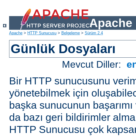
Apache 
Apache
>
HTTP Sunucusu
>
Belgeleme
>
Sürüm 2.4
Günlük Dosyaları
Mevcut Diller:
e
Bir HTTP sunucusunu veriml
yönetebilmek için oluşabile
başka sunucunun başarımı v
da bazı geri bildirimler alm
HTTP Sunucusu çok kapsaml