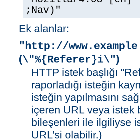
;Nav)"
Ek alanlar:
"http://www.example
(
)
\"%{Referer}i\"
HTTP istek başlığı "Ref
raporladığı isteğin kay
isteğin yapılmasını sağ
içeren URL veya istek b
bileşenleri ile ilgiliyse
URL’si olabilir.)