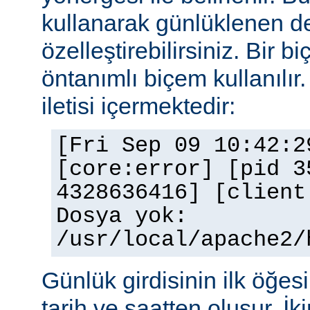
kullanarak günlüklenen de
özelleştirebilirsiniz. Bir 
öntanımlı biçem kullanılır.
iletisi içermektedir:
[Fri Sep 09 10:42:2
[core:error] [pid 3
4328636416] [client
Dosya yok:
/usr/local/apache2/
Günlük girdisinin ilk öğesi 
tarih ve saatten oluşur. İki