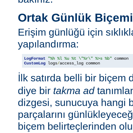
Ortak Günlük Biçem
Erişim günlüğü için sıklıkl
yapılandırma:
LogFormat
"%h %l %u %t \"%r\" %>s %b"
CustomLog
 logs
/
access_log common
İlk satırda belli bir biçem 
diye bir
takma ad
tanımla
dizgesi, sunucuya hangi bel
parçalarını günlükleyeceğ
biçem belirteçlerinden ol