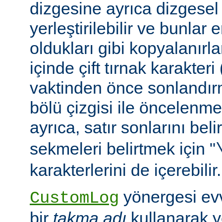
dizgesine ayrıca dizgesel 
yerleştirilebilir ve bunlar
oldukları gibi kopyalanırl
içinde çift tırnak karakteri
vaktinden önce sonlandır
bölü çizgisi ile öncelenme
ayrıca, satır sonlarını beli
sekmeleri belirtmek için "
karakterlerini de içerebilir.
yönergesi ev
CustomLog
bir
takma adı
kullanarak y