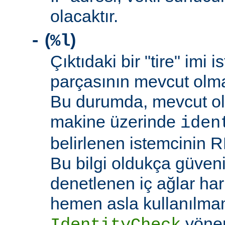
olacaktır.
(
)
-
%l
Çıktıdaki bir "tire" imi i
parçasının mevcut olma
Bu durumda, mevcut ol
makine üzerinde
iden
belirlenen istemcinin R
Bu bilgi oldukça güveni
denetlenen iç ağlar ha
hemen asla kullanılmam
yöne