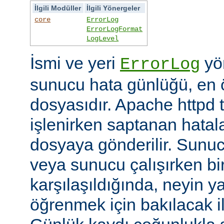
İlgili Modüller
İlgili Yönergeler
core
ErrorLog
ErrorLogFormat
LogLevel
İsmi ve yeri
yön
ErrorLog
sunucu hata günlüğü, en 
dosyasıdır. Apache httpd t
işlenirken saptanan hatalar
dosyaya gönderilir. Sunuc
veya sunucu çalışırken bi
karşılaşıldığında, neyin yan
öğrenmek için bakılacak il