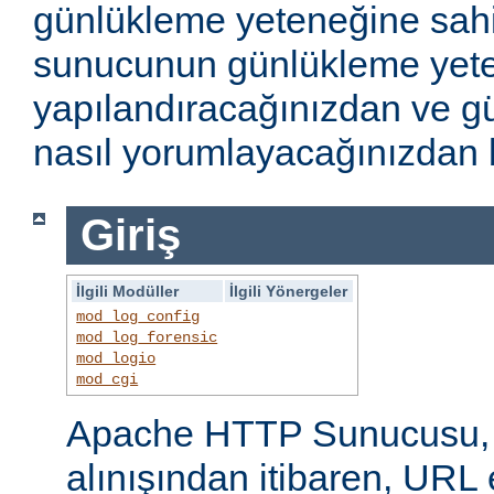
günlükleme yeteneğine sahi
sunucunun günlükleme yete
yapılandıracağınızdan ve gü
nasıl yorumlayacağınızdan b
Giriş
İlgili Modüller
İlgili Yönergeler
mod_log_config
mod_log_forensic
mod_logio
mod_cgi
Apache HTTP Sunucusu, i
alınışından itibaren, URL 