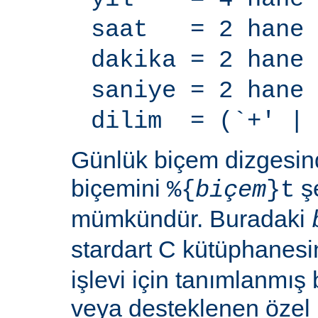
saat = 2 hane
dakika = 2 hane
saniye = 2 hane
dilim = (`+' | 
Günlük biçem dizgesi
biçemini
şe
%{
biçem
}t
mümkündür. Buradaki
stardart C kütüphanes
işlevi için tanımlanmış 
veya desteklenen özel b