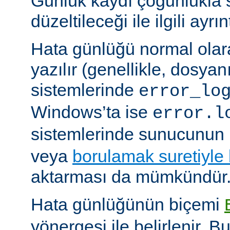
Günlük kaydı çoğunlukla 
düzeltileceği ile ilgili ayrınt
Hata günlüğü normal olar
yazılır (genellikle, dosyan
sistemlerinde
error_lo
Windows’ta ise
error.l
sistemlerinde sunucunun 
veya
borulamak suretiyle
aktarması da mümkündür
Hata günlüğünün biçemi
yönergesi ile belirlenir. B