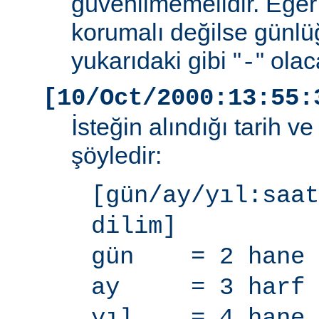
güvenilmemelidir. Eğer
korumalı değilse günlü
yukarıdaki gibi "
" olac
-
[10/Oct/2000:13:55:
İsteğin alındığı tarih v
şöyledir:
[gün/ay/yıl:saat
dilim]
gün = 2 hane
ay = 3 harf
yıl = 4 hane