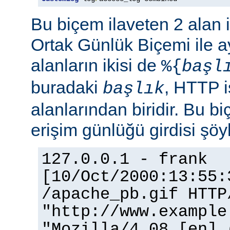
Bu biçem ilaveten 2 alan 
Ortak Günlük Biçemi ile ay
alanların ikisi de
%{
başl
buradaki
, HTTP i
başlık
alanlarından biridir. Bu bi
erişim günlüğü girdisi şöy
127.0.0.1 - frank
[10/Oct/2000:13:55:
/apache_pb.gif HTTP
"http://www.example
"Mozilla/4.08 [en] 