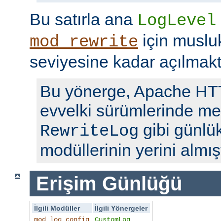
Bu satırla ana
LogLevel
için musl
mod_rewrite
seviyesine kadar açılmakt
Bu yönerge, Apache H
evvelki sürümlerinde me
gibi günlü
RewriteLog
modüllerinin yerini almışt
Erişim Günlüğü
İlgili Modüller
İlgili Yönergeler
mod_log_config
CustomLog