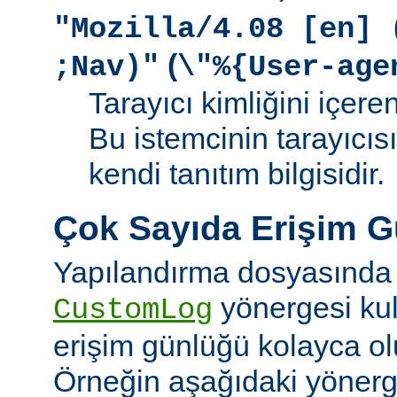
"Mozilla/4.08 [en] 
(
;Nav)"
\"%{User-age
Tarayıcı kimliğini içere
Bu istemcinin tarayıcıs
kendi tanıtım bilgisidir.
Çok Sayıda Erişim 
Yapılandırma dosyasında
yönergesi kul
CustomLog
erişim günlüğü kolayca olu
Örneğin aşağıdaki yönerge