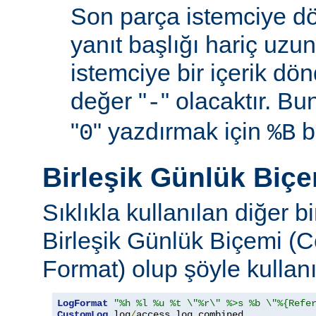
Son parça istemciye d
yanıt başlığı hariç uzu
istemciye bir içerik d
değer "
" olacaktır. B
-
"
" yazdırmak için
be
0
%B
Birleşik Günlük Biç
Sıklıkla kullanılan diğer b
Birleşik Günlük Biçemi (
Format) olup şöyle kullanıl
LogFormat
"%h %l %u %t \"%r\" %>s %b \"%{Refe
CustomLog
 log
/
access_log combined