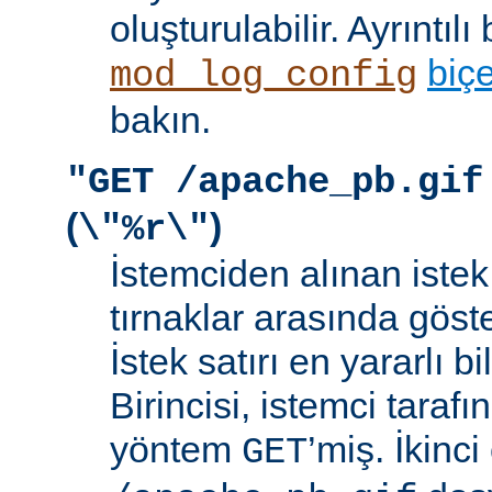
oluşturulabilir. Ayrıntılı 
biç
mod_log_config
bakın.
"GET /apache_pb.gif
(
)
\"%r\"
İstemciden alınan istek s
tırnaklar arasında göste
İstek satırı en yararlı bi
Birincisi, istemci taraf
yöntem
’miş. İkinci
GET