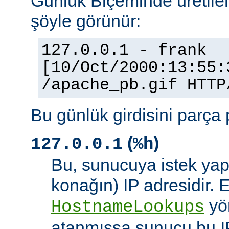
Günlük Biçeminde üretilen
şöyle görünür:
127.0.0.1 - frank
[10/Oct/2000:13:55:
/apache_pb.gif HTTP
Bu günlük girdisini parça 
(
)
127.0.0.1
%h
Bu, sunucuya istek yap
konağın) IP adresidir. 
yö
HostnameLookups
atanmışsa sunucu bu I