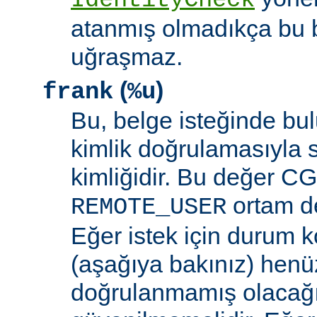
IdentityCheck
atanmış olmadıkça bu 
uğraşmaz.
(
)
frank
%u
Bu, belge isteğinde bu
kimlik doğrulamasıyla 
kimliğidir. Bu değer CGI
ortam de
REMOTE_USER
Eğer istek için durum 
(aşağıya bakınız) henüz
doğrulanmamış olacağ