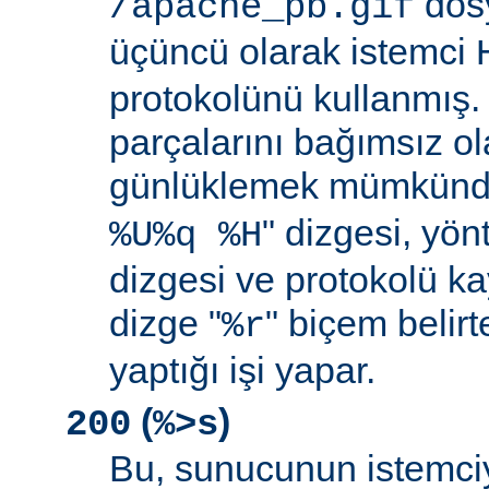
dosy
/apache_pb.gif
üçüncü olarak istemci
protokolünü kullanmış. İ
parçalarını bağımsız o
günlüklemek mümkündü
" dizgesi, yön
%U%q %H
dizgesi ve protokolü k
dizge "
" biçem belirt
%r
yaptığı işi yapar.
(
)
200
%>s
Bu, sunucunun istemci