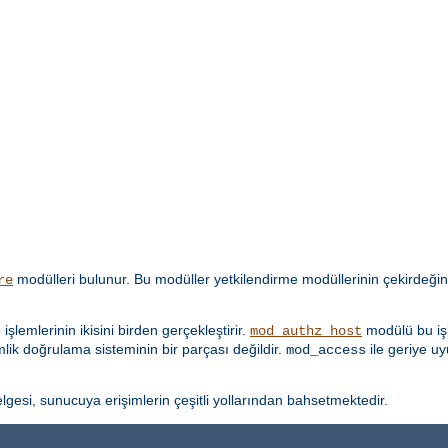
modülleri bulunur. Bu modüller yetkilendirme modüllerinin çekirdeğin
re
lemlerinin ikisini birden gerçekleştirir.
modülü bu işl
mod_authz_host
imlik doğrulama sisteminin bir parçası değildir.
ile geriye u
mod_access
lgesi, sunucuya erişimlerin çeşitli yollarından bahsetmektedir.