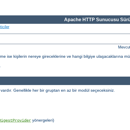
Apache HTTP Sunucusu Sürü
iciler
Mevcut
dirme ise kişilerin nereye gireceklerine ve hangi bilgiye ulaşacaklarına m
.
l vardır. Genellikle her bir gruptan en az bir modül seçeceksiniz.
yönergeleri)
DigestProvider