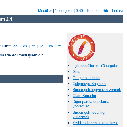
Modüller
|
Yönergeler
|
SSS
|
Terimler
|
Site Haritası
m 2.4
 Diller:
en
|
es
|
fr
|
ja
|
ko
|
tr
üsaade edilmesi işlemidir.
İlgili modüller ve Yönergeler
Giriş
Ön gereksinimler
Çalışmaya Başlama
Birden çok kişiye izin vermek
Olası Sorunlar
Diğer parola depolama
yöntemleri
Birden çok tedarikçi
kullanmak
Yetkilendirmenin biraz ötesi