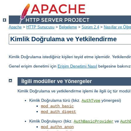
Apache
>
HTTP Sunucusu
>
Belgeleme
>
Sürüm 2.4
>
Nasıllar ve Öğret
Kimlik Doğrulama ve Yetkilendirme
Kimlik Doğrulama istediğiniz kişileri teyid etme işlemidir. Yetkilen
Genel erişim denetimi için
Erişim Denetimi Nasıl
belgesine bakınız
İlgili modüller ve Yönergeler
Kimlik Doğrulama ve yetkilendirme işlemi ile ilgili üç tür modü
Kimlik Doğrulama türü (bkz.
yönergesi)
AuthType
mod_auth_basic
mod_auth_digest
Kimlik Doğrulayıcı (bkz.
ve
AuthBasicProvider
Auth
mod_authn_anon