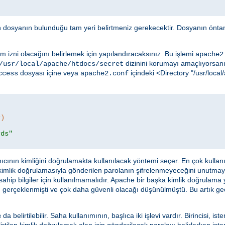
in dosyanın bulunduğu tam yeri belirtmeniz gerekecektir. Dosyanın öntan
m izni olacağını belirlemek için yapılandıracaksınız. Bu işlemi
apache2
dizinini korumayı amaçlıyorsanız
/usr/local/apache/htdocs/secret
dosyası içine veya
içindeki <Directory "/usr/loc
ccess
apache2.conf
r)
rds"
ıcının kimliğini doğrulamakta kullanılacak yöntemi seçer. En çok kulla
 kimlik doğrulamasıyla gönderilen parolanın şifrelenmeyeceğini unutma
ahip bilgiler için kullanılmamalıdır. Apache bir başka kimlik doğrulama
 gerçeklenmişti ve çok daha güvenli olacağı düşünülmüştü. Bu artık geçer
a
da belirtilebilir. Saha kullanımının, başlıca iki işlevi vardır. Birincisi, ist
rtilen kimlik doğrulamalı alan için gönderilecek parolayı belirlerken istem