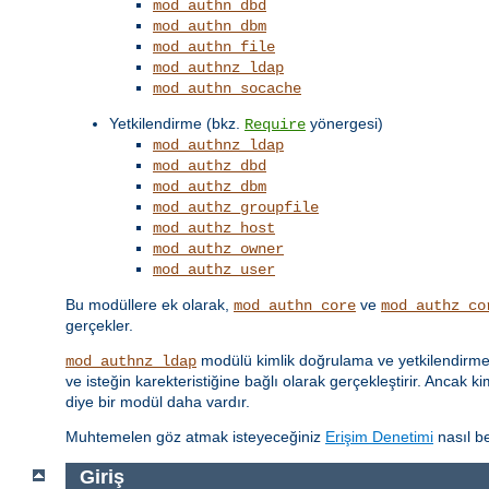
mod_authn_dbd
mod_authn_dbm
mod_authn_file
mod_authnz_ldap
mod_authn_socache
Yetkilendirme (bkz.
yönergesi)
Require
mod_authnz_ldap
mod_authz_dbd
mod_authz_dbm
mod_authz_groupfile
mod_authz_host
mod_authz_owner
mod_authz_user
Bu modüllere ek olarak,
ve
mod_authn_core
mod_authz_co
gerçekler.
modülü kimlik doğrulama ve yetkilendirme iş
mod_authnz_ldap
ve isteğin karekteristiğine bağlı olarak gerçekleştirir. Ancak k
diye bir modül daha vardır.
Muhtemelen göz atmak isteyeceğiniz
Erişim Denetimi
nasıl be
Giriş