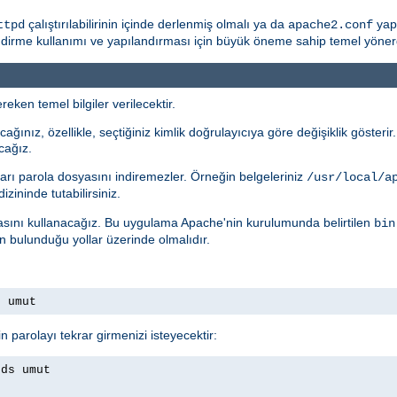
çalıştırılabilirinin içinde derlenmiş olmalı ya da
yapı
ttpd
apache2.conf
rme kullanımı ve yapılandırması için büyük öneme sahip temel yönergele
eken temel bilgiler verilecektir.
ağınız, özellikle, seçtiğiniz kimlik doğrulayıcıya göre değişiklik gösteri
cağız.
arı parola dosyasını indiremezler. Örneğin belgeleriniz
/usr/local/a
izininde tutabilirsiniz.
ını kullanacağız. Bu uygulama Apache'nin kurulumunda belirtilen
bin
ın bulunduğu yollar üzerinde olmalıdır.
s umut
n parolayı tekrar girmenizi isteyecektir:
rds umut