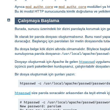
Ayrıca
ve
modülleri ya
mod_authn_core
mod_authz_core
h
Bu iki modül HTTP sunucusunda kimlik doğrulama ve yetkilendi
Çalışmaya Başlama
Burada, sunucu üzerindeki bir dizini parolayla korumak için ger
İlk olarak bir parola dosyası oluşturmalısınız. Bunu nasıl yapac
duracağız. Başlangıç için parolaları bir metin dosyasında tuta
Bu dosya belge kök dizini altında olmamalıdır. Böylece başkal
sunuluyorsa parola dosyanızı
d
/usr/local/apache/passwd
Dosyayı oluşturmak için Apache ile gelen
uygulamas
htpasswd
üçüncü parti paketlerden kurduysanız, çalıştırılabilir dosyalar
Bir dosya oluşturmak için şunları yazın:
htpasswd -c /usr/local/apache/passwd/password
size parola soracaktır arkasından da teyit etmek içi
htpasswd
# htpasswd -c /usr/local/apache/passwd/passwo
New password: parolam