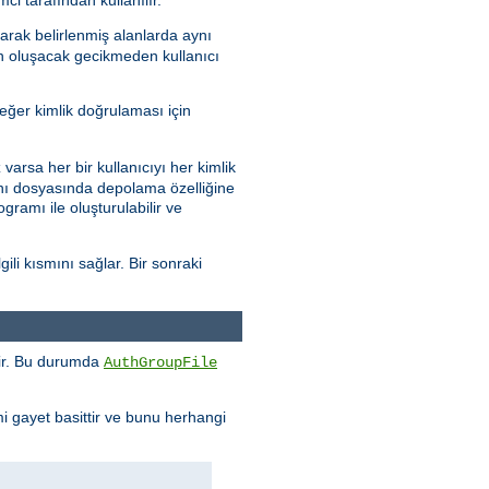
arak belirlenmiş alanlarda aynı
en oluşacak gecikmeden kullanıcı
eğer kimlik doğrulaması için
varsa her bir kullanıcıyı her kimlik
abanı dosyasında depolama özelliğine
gramı ile oluşturulabilir ve
ili kısmını sağlar. Bir sonraki
enir. Bu durumda
AuthGroupFile
mi gayet basittir ve bunu herhangi