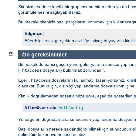
Sitenizde sadece küçük bir grup insana hitap eden ya da hassas 
görüntülemesini sağlayabilirsiniz.
Bu makale sitenizin bazı parçalarını korumak için kullanacağını
Bilginize:
Eğer bilgileriniz gerçekten gizliliğe ihtiyaç duyuyorsa kim
Ön gereksinimler
Bu makalede bahsi geçen yönergeler ya ana sunucu yapıland
(
dosyaları) bulunmak zorundadır.
.htaccess
Eğer
dosyalarını kullanmayı tasarlıyorsanız, kiml
.htaccess
olacaktır. Bunun için, dizin içi yapılandırma dosyalarının içi
Kimlik doğrulamadan sözettiğimize göre, aşağıda gösterilen ş
AllowOverride
AuthConfig
Yönergeleri doğrudan ana sunucunun yapılandırma dosyasına
Bazı dosyaların nerede saklandığını bilmek için sunucunun diz
gelindiğinde konuyu netleştireceğiz.