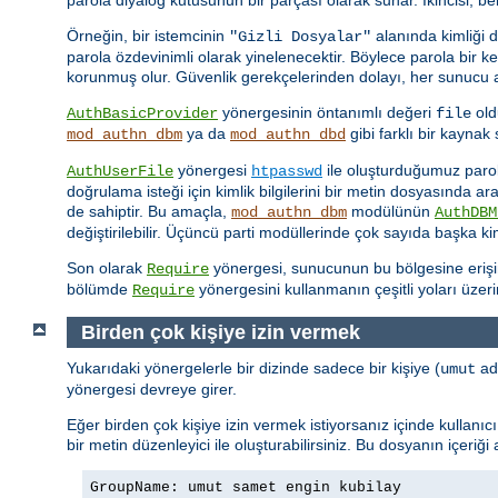
Örneğin, bir istemcinin
alanında kimliği 
"Gizli Dosyalar"
parola özdevinimli olarak yinelenecektir. Böylece parola bir 
korunmuş olur. Güvenlik gerekçelerinden dolayı, her sunucu ad
yönergesinin öntanımlı değeri
old
AuthBasicProvider
file
ya da
gibi farklı bir kayna
mod_authn_dbm
mod_authn_dbd
yönergesi
ile oluşturduğumuz parola 
AuthUserFile
htpasswd
doğrulama isteği için kimlik bilgilerini bir metin dosyasında a
de sahiptir. Bu amaçla,
modülünün
mod_authn_dbm
AuthDBM
değiştirilebilir. Üçüncü parti modüllerinde çok sayıda başka k
Son olarak
yönergesi, sunucunun bu bölgesine erişimin
Require
bölümde
yönergesini kullanmanın çeşitli yoları üzer
Require
Birden çok kişiye izin vermek
Yukarıdaki yönergelerle bir dizinde sadece bir kişiye (
adl
umut
yönergesi devreye girer.
Eğer birden çok kişiye izin vermek istiyorsanız içinde kullanı
bir metin düzenleyici ile oluşturabilirsiniz. Bu dosyanın içeriği
GroupName: umut samet engin kubilay