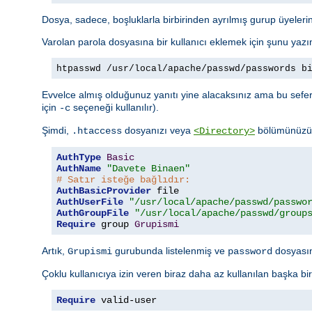
Dosya, sadece, boşluklarla birbirinden ayrılmış gurup üyelerini
Varolan parola dosyasına bir kullanıcı eklemek için şunu yazı
htpasswd /usr/local/apache/passwd/passwords b
Evvelce almış olduğunuz yanıtı yine alacaksınız ama bu sefer 
için
seçeneği kullanılır).
-c
Şimdi,
dosyanızı veya
bölümünüzü a
.htaccess
<Directory>
AuthType
Basic
AuthName
"Davete Binaen"
# Satır isteğe bağlıdır:
AuthBasicProvider
AuthUserFile
"/usr/local/apache/passwd/passwo
AuthGroupFile
"/usr/local/apache/passwd/group
Require
 group 
Grupismi
Artık,
gurubunda listelenmiş ve
dosyasınd
Grupismi
password
Çoklu kullanıcıya izin veren biraz daha az kullanılan başka bi
Require
 valid-user