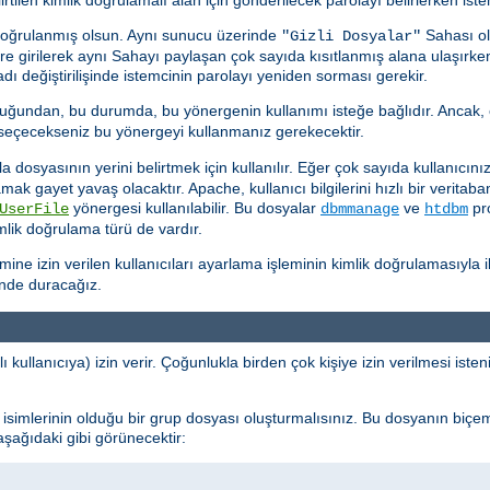
doğrulanmış olsun. Aynı sunucu üzerinde
Sahası ol
"Gizli Dosyalar"
kere girilerek aynı Sahayı paylaşan çok sayıda kısıtlanmış alana ulaşırk
ı değiştirilişinde istemcinin parolayı yeniden sorması gerekir.
uğundan, bu durumda, bu yönergenin kullanımı isteğe bağlıdır. Ancak, 
k seçecekseniz bu yönergeyi kullanmanız gerekecektir.
dosyasının yerini belirtmek için kullanılır. Eğer çok sayıda kullanıcınız 
ramak gayet yavaş olacaktır. Apache, kullanıcı bilgilerini hızlı bir verit
yönergesi kullanılabilir. Bu dosyalar
ve
pro
UserFile
dbmmanage
htdbm
imlik doğrulama türü de vardır.
e izin verilen kullanıcıları ayarlama işleminin kimlik doğrulamasıyla ilg
inde duracağız.
ı kullanıcıya) izin verir. Çoğunlukla birden çok kişiye izin verilmesi ist
cı isimlerinin olduğu bir grup dosyası oluşturmalısınız. Bu dosyanın biçe
 aşağıdaki gibi görünecektir: