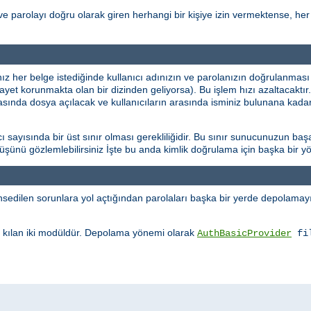
ve parolayı doğru olarak giren herhangi bir kişiye izin vermektense, her 
ınız her belge istediğinde kullanıcı adınızın ve parolanızın doğrulanması
şayet korunmakta olan bir dizinden geliyorsa). Bu işlem hızı azaltacaktı
rasında dosya açılacak ve kullanıcıların arasında isminiz bulunana kadar
sayısında bir üst sınır olması gerekliliğidir. Bu sınır sunucunuzun başa
üşüşünü gözlemlebilirsiniz İşte bu anda kimlik doğrulama için başka bir
edilen sorunlara yol açtığından parolaları başka bir yerde depolamayı 
kılan iki modüldür. Depolama yönemi olarak
AuthBasicProvider
fi