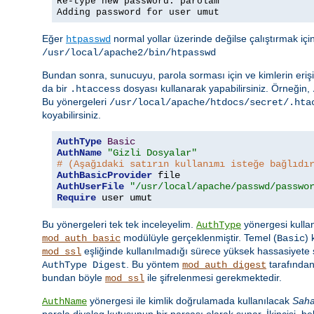
Re-type new password: parolam
Adding password for user umut
Eğer
normal yollar üzerinde değilse çalıştırmak iç
htpasswd
/usr/local/apache2/bin/htpasswd
Bundan sonra, sunucuyu, parola sorması için ve kimlerin erişi
da bir
dosyası kullanarak yapabilirsiniz. Örneğin,
.htaccess
Bu yönergeleri
/usr/local/apache/htdocs/secret/.hta
koyabilirsiniz.
AuthType
Basic
AuthName
"Gizli Dosyalar"
# (Aşağıdaki satırın kullanımı isteğe bağlıdı
AuthBasicProvider
AuthUserFile
"/usr/local/apache/passwd/passwo
Require
 user umut
Bu yönergeleri tek tek inceleyelim.
yönergesi kullan
AuthType
modülüyle gerçeklenmiştir. Temel (
)
mod_auth_basic
Basic
eşliğinde kullanılmadığı sürece yüksek hassasiyete s
mod_ssl
. Bu yöntem
tarafından
AuthType Digest
mod_auth_digest
bundan böyle
ile şifrelenmesi gerekmektedir.
mod_ssl
yönergesi ile kimlik doğrulamada kullanılacak
Sah
AuthName
parola diyalog kutusunun bir parçası olarak sunar. İkincisi, beli