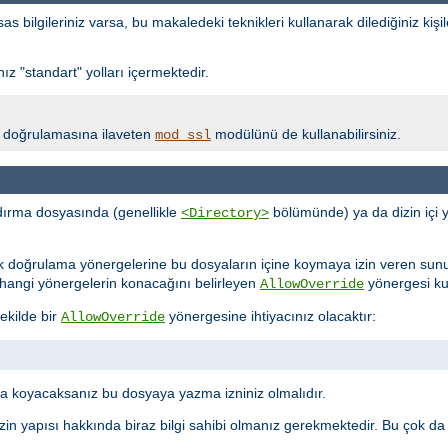
bilgileriniz varsa, bu makaledeki teknikleri kullanarak dilediğiniz kişil
z "standart" yolları içermektedir.
lik doğrulamasına ilaveten
modülünü de kullanabilirsiniz.
mod_ssl
ırma dosyasında (genellikle
bölümünde) ya da dizin içi 
<Directory>
ik doğrulama yönergelerine bu dosyaların içine koymaya izin veren sun
ne hangi yönergelerin konacağını belirleyen
yönergesi kull
AllowOverride
ekilde bir
yönergesine ihtiyacınız olacaktır:
AllowOverride
 koyacaksanız bu dosyaya yazma izniniz olmalıdır.
in yapısı hakkında biraz bilgi sahibi olmanız gerekmektedir. Bu çok da