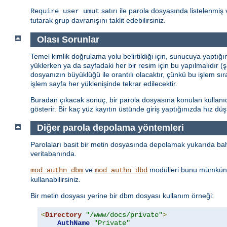
satırı ile parola dosyasında listelenmiş 
Require user umut
tutarak grup davranışını taklit edebilirsiniz.
Olası Sorunlar
Temel kimlik doğrulama yolu belirtildiği için, sunucuya yaptığ
yüklerken ya da sayfadaki her bir resim için bu yapılmalıdır (
dosyanızın büyüklüğü ile orantılı olacaktır, çünkü bu işlem sı
işlem sayfa her yüklenişinde tekrar edilecektir.
Buradan çıkacak sonuç, bir parola dosyasına konulan kullanıcı 
gösterir. Bir kaç yüz kayıtın üstünde giriş yaptığınızda hız d
Diğer parola depolama yöntemleri
Parolaları basit bir metin dosyasında depolamak yukarıda bahs
veritabanında.
ve
modülleri bunu mümkün 
mod_authn_dbm
mod_authn_dbd
kullanabilirsiniz.
Bir metin dosyası yerine bir dbm dosyası kullanım örneği:
<
Directory
"/www/docs/private"
>
AuthName
"Private"