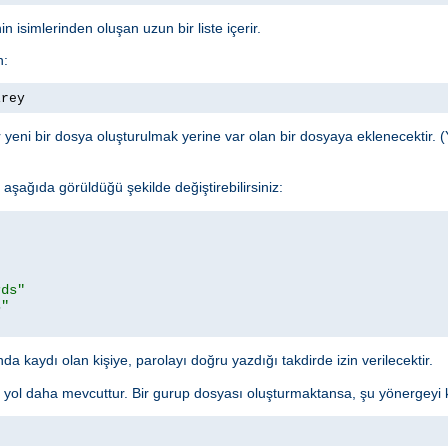
n isimlerinden oluşan uzun bir liste içerir.
n:
irey
yeni bir dosya oluşturulmak yerine var olan bir dosyaya eklenecektir. (
şağıda görüldüğü şekilde değiştirebilirsiniz:
rds"
s"
a kaydı olan kişiye, parolayı doğru yazdığı takdirde izin verilecektir.
r yol daha mevcuttur. Bir gurup dosyası oluşturmaktansa, şu yönergeyi ku