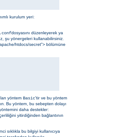
ımlı kurulum yeri:
dosyasını düzenleyerek ya
.conf
, şu yönergeleri kullanabilirsiniz.
al/apache/htdocs/secret"> bölümüne
nılan yöntem
'tir ve bu yöntem
Basic
yın. Bu yöntem, bu sebepten dolayı
 yöntemini daha destekler:
liliğini yitirdiğinden bağlantının
emci sıklıkla bu bilgiyi kullanıcıya
ci tarafından kullanılır.