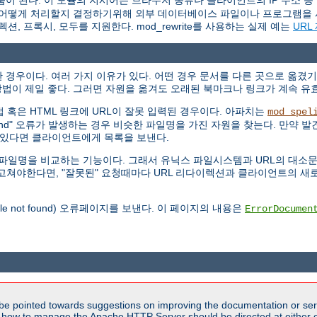
움이 된다. 이 모듈의 지시어는 브라우저 종류나 클라이언트의 IP 주소 등
 요청을 어떻게 처리할지 결정하기위해 외부 데이터베이스 파일이나 프로그램을 
이렉션, 프록시, 모두를 지원한다. mod_rewrite를 사용하는 실제 예는
URL
경우이다. 여러 가지 이유가 있다. 어떤 경우 문서를 다른 곳으로 옮겼기
법이 제일 좋다. 그러면 자원을 옮겨도 오래된 북마크나 링크가 계속 유
 직접 혹은 HTML 링크에 URL이 잘못 입력된 경우이다. 아파치는
mod_spel
Found" 오류가 발생하는 경우 비슷한 파일명을 가진 자원을 찾는다. 만약 발견
개 있다면 클라이언트에게 목록을 보낸다.
않고 파일명을 비교하는 기능이다. 그래서 유닉스 파일시스템과 URL의 대
RL을 고쳐야한다면, "잘못된" 요청때마다 URL 리다이렉션과 클라이언트의
file not found) 오류페이지를 보낸다. 이 페이지의 내용은
ErrorDocumen
be pointed towards suggestions on improving the documentation or ser
n how to manage the Apache HTTP Server should be directed at either ou