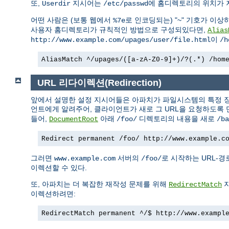
또,
지시어는
에 홈디렉토리의 위치가 
Userdir
/etc/passwd
어떤 사람은 (보통 웹에서
로 인코딩되는) "~" 기호가 이상
%7e
사용자 홈디렉토리가 규칙적인 방법으로 구성되있다면,
Alias
이
http://www.example.com/upages/user/file.html
/h
AliasMatch ^/upages/([a-zA-Z0-9]+)/?(.*) /hom
URL 리다이렉션(Redirection)
앞에서 설명한 설정 지시어들은 아파치가 파일시스템의 특정 장
언트에게 알려주어, 클라이언트가 새로 그 URL을 요청하도록 
들어,
아래
디렉토리의 내용을 새로
DocumentRoot
/foo/
/ba
Redirect permanent /foo/ http://www.example.c
그러면
서버의
로 시작하는 URL-
www.example.com
/foo/
이렉션할 수 있다.
또, 아파치는 더 복잡한 재작성 문제를 위해
지
RedirectMatch
이렉션하려면:
RedirectMatch permanent ^/$ http://www.exampl