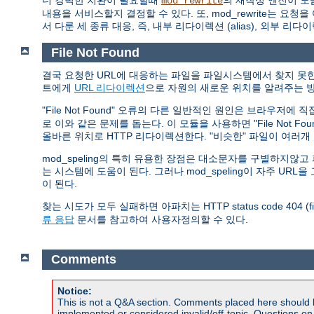
더 강력한 치환이 필요할때
의 재작성 엔진이 도
mod_rewrite
내용을 서비스할지 결정할 수 있다. 또, mod_rewrite는
서 다룬 세 종류 대응, 즉, 내부 리다이렉션 (alias), 외부 리다
File Not Found
결국 요청한 URL에 대응하는 파일을 파일시스템에서 찾지 못한 
트에게
URL 리다이렉션
으로 자원의 새로운 위치를 알려주는 방
"File Not Found" 오류의 다른 일반적인 원인은 브라우저에
로 이와 같은 문제를 돕는다. 이 모듈을 사용하면 "File Not 
올바른 위치로 HTTP 리다이렉션한다. "비슷한" 파일이 여러
mod_speling의 특히 유용한 장점은 대소문자를 구별하지
는 시스템에 도움이 된다. 그러나 mod_speling이 자주 U
이 된다.
찾는 시도가 모두 실패하면 아파치는 HTTP status code 404 (
류 응답
문서를 참고하여 사용자정의할 수 있다.
Comments
Notice:
This is not a Q&A section. Comments placed here should 
implemented or considered invalid/off-topic. Questions o