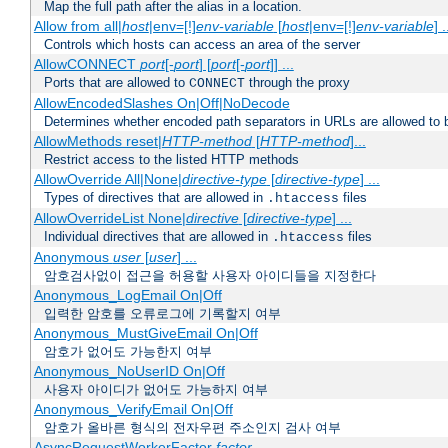
Map the full path after the alias in a location.
Allow from all|
host
|env=[!]
env-variable
[
host
|env=[!]
env-variable
] .
Controls which hosts can access an area of the server
AllowCONNECT
port
[-
port
] [
port
[-
port
]] ...
Ports that are allowed to
through the proxy
CONNECT
AllowEncodedSlashes On|Off|NoDecode
Determines whether encoded path separators in URLs are allowed to 
AllowMethods reset|
HTTP-method
[
HTTP-method
]...
Restrict access to the listed HTTP methods
AllowOverride All|None|
directive-type
[
directive-type
] ...
Types of directives that are allowed in
files
.htaccess
AllowOverrideList None|
directive
[
directive-type
] ...
Individual directives that are allowed in
files
.htaccess
Anonymous
user
[
user
] ...
암호검사없이 접근을 허용할 사용자 아이디들을 지정한다
Anonymous_LogEmail On|Off
입력한 암호를 오류로그에 기록할지 여부
Anonymous_MustGiveEmail On|Off
암호가 없어도 가능한지 여부
Anonymous_NoUserID On|Off
사용자 아이디가 없어도 가능하지 여부
Anonymous_VerifyEmail On|Off
암호가 올바른 형식의 전자우편 주소인지 검사 여부
AsyncRequestWorkerFactor
factor