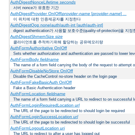
AuthDigestNonceLifetime
seconds
서버 nonce가 유효한 기간
AuthDigestProvider On|Off|
provider-name
[
provider-name
] ...
이 위치에 대한 인증제공자를 지정한다
AuthDigestQop none|auth|auth-int [auth|auth-int]
digest authentication가 사용할 보호수준(quality-of-protection)을 지
AuthDigestShmemSize
size
클라이언트를 추적하기위해 할당하는 공유메모리량
AuthFormAuthoritative On|Off
Sets whether authorization and authentication are passed to lower le
AuthFormBody
fieldname
The name of a form field carrying the body of the request to attempt 
AuthFormDisableNoStore On|Off
Disable the CacheControl no-store header on the login page
AuthFormFakeBasicAuth On|Off
Fake a Basic Authentication header
AuthFormLocation
fieldname
The name of a form field carrying a URL to redirect to on successful l
AuthFormLoginRequiredLocation
url
The URL of the page to be redirected to should login be required
AuthFormLoginSuccessLocation
url
The URL of the page to be redirected to should login be successful
AuthFormLogoutLocation
uri
The URL to redirect to after a user has logged out