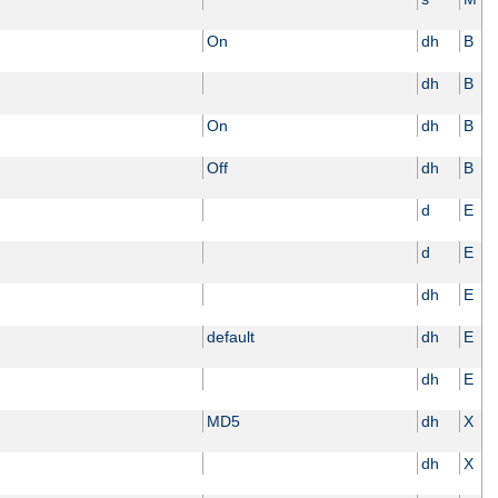
On
dh
B
dh
B
On
dh
B
Off
dh
B
d
E
d
E
dh
E
default
dh
E
dh
E
MD5
dh
X
dh
X