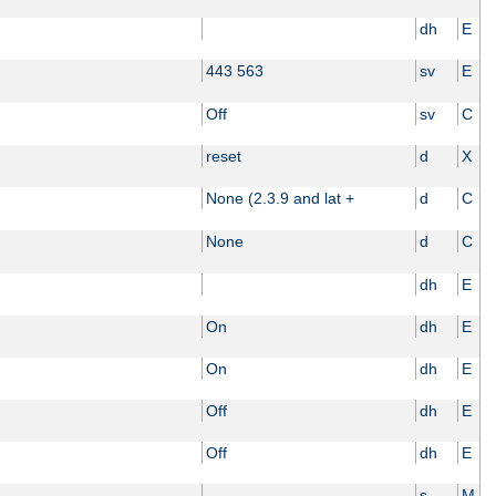
dh
E
443 563
sv
E
Off
sv
C
reset
d
X
None (2.3.9 and lat +
d
C
None
d
C
dh
E
On
dh
E
On
dh
E
Off
dh
E
Off
dh
E
s
M