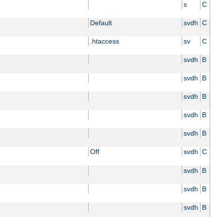
s
C
Default
svdh
C
.htaccess
sv
C
svdh
B
svdh
B
svdh
B
svdh
B
svdh
B
Off
svdh
C
svdh
B
svdh
B
svdh
B