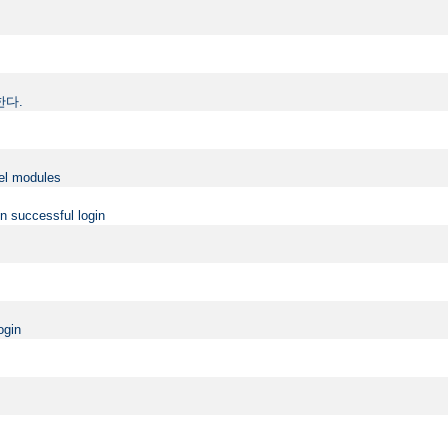
정한다.
vel modules
on successful login
ogin