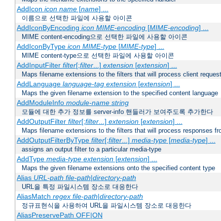
AddIcon
icon
name
[
name
] ...
이름으로 선택한 파일에 사용할 아이콘
AddIconByEncoding
icon
MIME-encoding
[
MIME-encoding
] ...
MIME content-encoding으로 선택한 파일에 사용할 아이콘
AddIconByType
icon
MIME-type
[
MIME-type
] ...
MIME content-type으로 선택한 파일에 사용할 아이콘
AddInputFilter
filter
[;
filter
...]
extension
[
extension
] ...
Maps filename extensions to the filters that will process client reques
AddLanguage
language-tag
extension
[
extension
] ...
Maps the given filename extension to the specified content language
AddModuleInfo
module-name
string
모듈에 대한 추가 정보를 server-info 핸들러가 보여주도록 추가한다
AddOutputFilter
filter
[;
filter
...]
extension
[
extension
] ...
Maps filename extensions to the filters that will process responses fr
AddOutputFilterByType
filter
[;
filter
...]
media-type
[
media-type
] ...
assigns an output filter to a particular media-type
AddType
media-type
extension
[
extension
] ...
Maps the given filename extensions onto the specified content type
Alias
URL-path
file-path
|
directory-path
URL을 특정 파일시스템 장소로 대응한다
AliasMatch
regex
file-path
|
directory-path
정규표현식을 사용하여 URL을 파일시스템 장소로 대응한다
AliasPreservePath OFF|ON