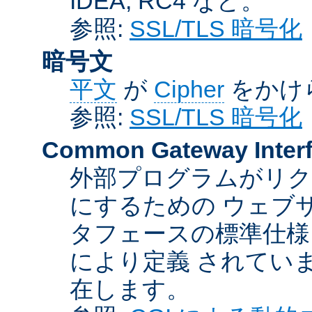
IDEA, RC4 など。
参照:
SSL/TLS 暗号化
暗号文
平文
が
Cipher
をかけ
参照:
SSL/TLS 暗号化
Common Gateway Inter
外部プログラムがリ
にするための ウェブ
タフェースの標準仕様
により定義 されてい
在します。