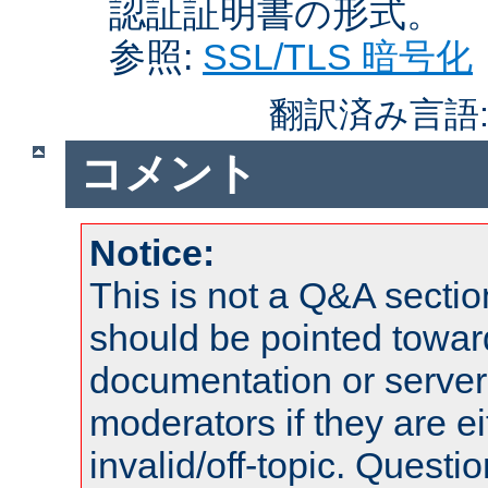
認証証明書の形式。
参照:
SSL/TLS 暗号化
翻訳済み言語
コメント
Notice:
This is not a Q&A sect
should be pointed towar
documentation or serve
moderators if they are 
invalid/off-topic. Quest