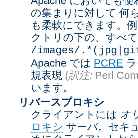
Apache において
の集まりに対して 何
も柔軟にできます。例えば
クトリの下の、すべての .g
/images/.*(jpg|gi
Apache では
PCRE
ラ
規表現
(
訳注:
Perl Comp
います。
リバースプロキシ
クライアントには
オ
ロキシ
サーバ。セキュ