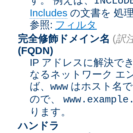
INCLUD
Includes
の文書を 処
参照:
フィルタ
完全修飾ドメイン名
(
訳注
(FQDN)
IP アドレスに解決
なるネットワーク エ
ば、
はホスト名
www
ので、
www.example
ります。
ハンドラ