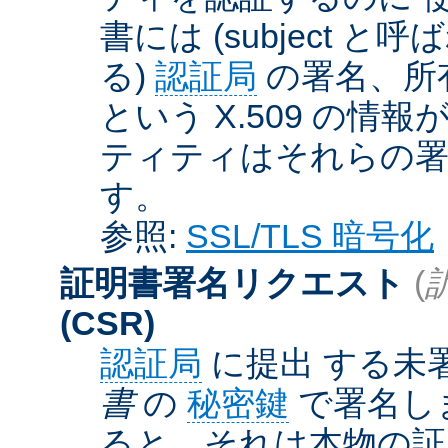
書には (subject と呼
る)
認証局
の署名、所
という X.509 の
ティティはそれらの署
す。
参照:
SSL/TLS 暗号化
証明書署名リクエスト
(
(CSR)
認証局
に提出 する未
書
の
秘密鍵
で署名しま
ると、それは本物の証