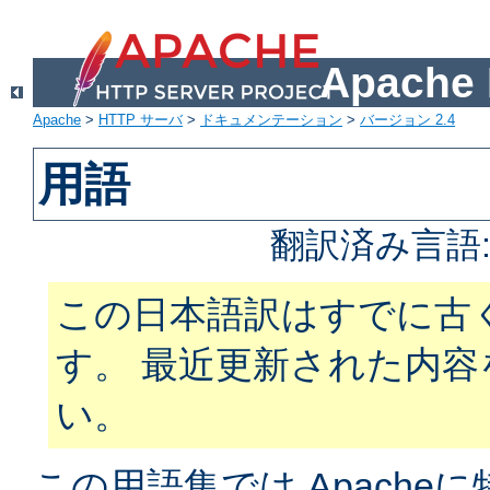
Apach
Apache
>
HTTP サーバ
>
ドキュメンテーション
>
バージョン 2.4
用語
翻訳済み言語
この日本語訳はすでに古
す。 最近更新された内
い。
この用語集では Apach