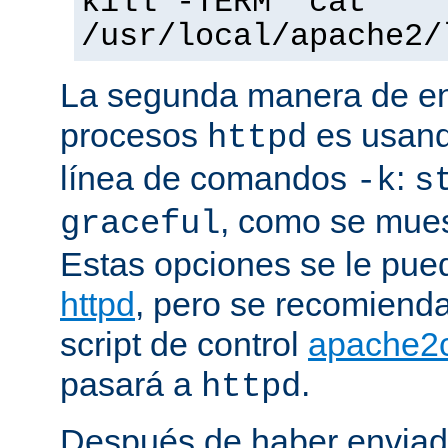
kill -TERM `cat
/usr/local/apache2/
La segunda manera de env
procesos
es usand
httpd
línea de comandos
:
-k
s
, como se mues
graceful
Estas opciones se le pued
httpd
, pero se recomiend
script de control
apache2c
pasará a
.
httpd
Después de haber enviad